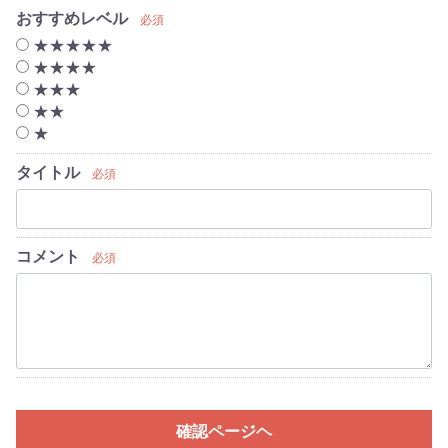
おすすめレベル
必須
★★★★★
★★★★
★★★
★★
★
タイトル
必須
コメント
必須
確認ページヘ