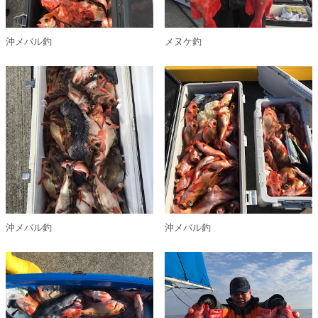
沖メバル釣
メヌケ釣
沖メバル釣
沖メバル釣