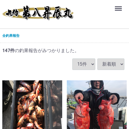
Menu
福島県いわき市小名浜釣り船、出港、アブラボウズ、沖メバル、メヌケ、
ヒラメ、赤ムツ
全釣果報告
147
件
の釣果報告がみつかりました。