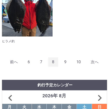
ヒラメ釣
前へ
6
7
8
9
10
次へ
釣行予定カレンダー
2026年 8月
月
火
水
木
金
土
日