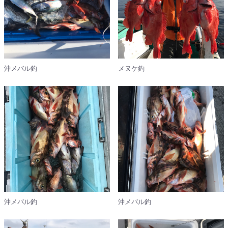
沖メバル釣
メヌケ釣
沖メバル釣
沖メバル釣